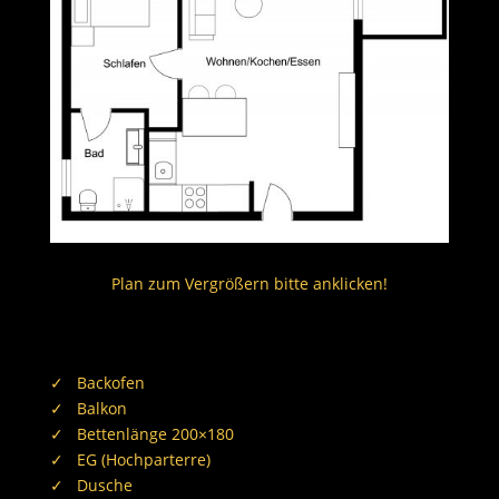
Plan zum Vergrößern bitte anklicken!
✓ Backofen
✓ Balkon
✓ Bettenlänge 200×180
✓ EG (Hochparterre)
✓ Dusche