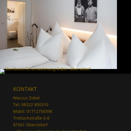
KONTAKT
Marcus Zobel
Tel: 08322 800310
Mobil: 01712758398
Trettachstraße 6-8
87561 Oberstdorf