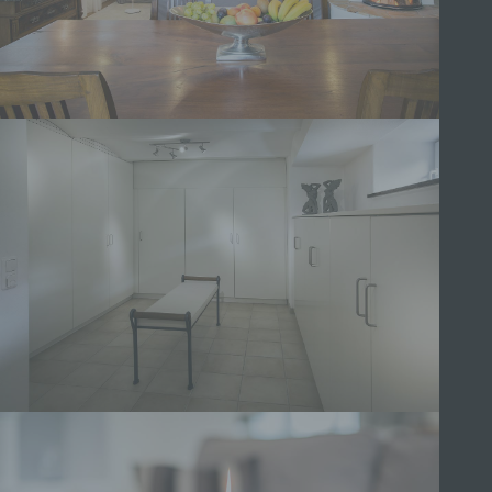
oder jede solche Vorgangsreihe im
Zusammenhang mit personenbezogenen Daten
wie das Erheben, das Erfassen, die Organisation,
das Ordnen, die Speicherung, die Anpassung oder
Veränderung, das Auslesen, das Abfragen, die
Verwendung, die Offenlegung durch Übermittlung,
Verbreitung oder eine andere Form der
Bereitstellung, den Abgleich oder die Verknüpfung,
die Einschränkung, das Löschen oder die
Vernichtung.
d) Einschränkung der Verarbeitung
Einschränkung der Verarbeitung ist die Markierung
gespeicherter personenbezogener Daten mit dem
Ziel, ihre künftige Verarbeitung einzuschränken.
e) Profiling