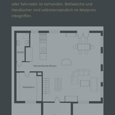
oder Fahrräder ist vorhanden. Bettwäsche und
Handtücher sind selbstverständlich im Mietpreis
inbegriffen.