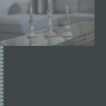
Profiling ist jede Art der automatisierten
Verarbeitung personenbezogener Daten, die darin
besteht, dass diese personenbezogenen Daten
verwendet werden, um bestimmte persönliche
Aspekte, die sich auf eine natürliche Person
beziehen, zu bewerten, insbesondere, um Aspekte
bezüglich Arbeitsleistung, wirtschaftlicher Lage,
Gesundheit, persönlicher Vorlieben, Interessen,
Zuverlässigkeit, Verhalten, Aufenthaltsort oder
Ortswechsel dieser natürlichen Person zu
analysieren oder vorherzusagen.
f) Pseudonymisierung
Pseudonymisierung ist die Verarbeitung
personenbezogener Daten in einer Weise, auf
welche die personenbezogenen Daten ohne
Hinzuziehung zusätzlicher Informationen nicht
mehr einer spezifischen betroffenen Person
zugeordnet werden können, sofern diese
zusätzlichen Informationen gesondert aufbewahrt