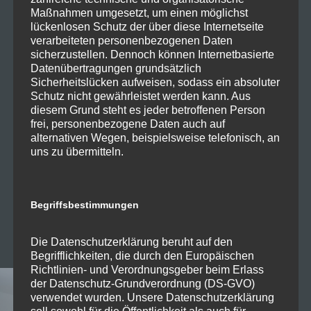
✓ 2 Badezimmer
Maßnahmen umgesetzt, um einen möglichst
✓ Mikrowelle
lückenlosen Schutz der über diese Internetseite
✓ Garage + Stellplatz
verarbeiteten personenbezogenen Daten
✓ Radio
sicherzustellen. Dennoch können Internetbasierte
✓ Safe
Datenübertragungen grundsätzlich
✓ Terrasse
Sicherheitslücken aufweisen, sodass ein absoluter
✓ 2 Schlafzimmer
Schutz nicht gewährleistet werden kann. Aus
diesem Grund steht es jeder betroffenen Person
✓ begehbare Umkleide
frei, personenbezogene Daten auch auf
✓ Waschmaschine & Trockner
alternativen Wegen, beispielsweise telefonisch, an
uns zu übermitteln.
senden Sie uns jetzt Ihre Anfrage!
Begriffsbestimmungen
Die Datenschutzerklärung beruht auf den
Begrifflichkeiten, die durch den Europäischen
Richtlinien- und Verordnungsgeber beim Erlass
der Datenschutz-Grundverordnung (DS-GVO)
verwendet wurden. Unsere Datenschutzerklärung