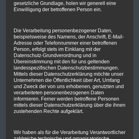
gesetzliche Grundlage, holen wir generell eine
Einwilligung der betroffenen Person ein.
✓ Eckbadewanne
✓ Bandscheibenmatratzen
✓ Bettenlänge (1 x 220 x 200) (1 x 200 x 180)
Die Verarbeitung personenbezogener Daten,
beispielsweise des Namens, der Anschrift, E-Mail-
✓ CD-Player
Adresse oder Telefonnummer einer betroffenen
✓ 2 Duschen
Person, erfolgt stets im Einklang mit der
✓ DVD-Player
Datenschutz-Grundverordnung und in
✓ Fernseher (Im Wohn- und beiden Schlafzimmern)
Übereinstimmung mit den für uns geltenden
✓ Fußboden- bzw. Wandheizung
landesspezifischen Datenschutzbestimmungen.
✓ Geschirrspüler
Mittels dieser Datenschutzerklärung möchte unser
✓ getrennter Wohn-/Schlafraum
Unternehmen die Öffentlichkeit über Art, Umfang
und Zweck der von uns erhobenen, genutzten und
✓ Haartrockner
verarbeiteten personenbezogenen Daten
informieren. Ferner werden betroffene Personen
✓ Kamin
mittels dieser Datenschutzerklärung über die ihnen
✓ Kinderbett
zustehenden Rechte aufgeklärt.
✓ Küche im Wohnraum
✓ Nespresso-Kaffeemaschine
✓ Kaffeemaschine für Filterkaffee
Wir haben als für die Verarbeitung Verantwortlicher
zahlreiche technische und organisatorische